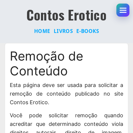
Contos Erotico
Abr
HOME
LIVROS
E-BOOKS
Pular
Remoção de
para
o
Conteúdo
conteúdo
Esta página deve ser usada para solicitar a
remoção de conteúdo publicado no site
Contos Erotico.
Você pode solicitar remoção quando
acreditar que determinado conteúdo viola
direitos autorais, direito de imagem,