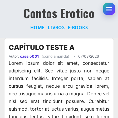
Contos Erotico
Abr
HOME
LIVROS
E-BOOKS
Pular
CAPÍTULO TESTE A
para
o
Autor:
cassio001
(como
amanda
)
•
07/08/2026
conteúdo
Lorem ipsum dolor sit amet, consectetur
adipiscing elit. Sed vitae justo non neque
interdum facilisis. Integer porta, sapien at
cursus feugiat, neque arcu gravida lorem,
nec tristique mauris urna a magna. Donec vel
nisl sed erat tincidunt posuere. Curabitur
euismod, tortor at luctus varius, augue metus
faucibus lectus, vitae tincidunt sem lorem