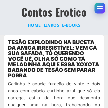
Contos Erotico
Abr
HOME
LIVROS
E-BOOKS
Pular
TESÃO EXPLODINDO NA BUCETA
para
DA AMIGA IRRESISTÍVEL: VEM CÁ
o
SUA SAFADA, TÔ QUERENDO
conteúdo
VOCÊ UÉ, OLHA SÓ COMO TÁ
MELADINHA AQUI E ESSA XOXOTA
BABANDO DE TESÃO SEM PARAR
PORRA
Carlinha é aquele furacão de vinte e dois
anos com cabelo curtinho azul que só ela
carrega
, estilo da hora que desmonta
qualquer uma na hora, trabalhando no