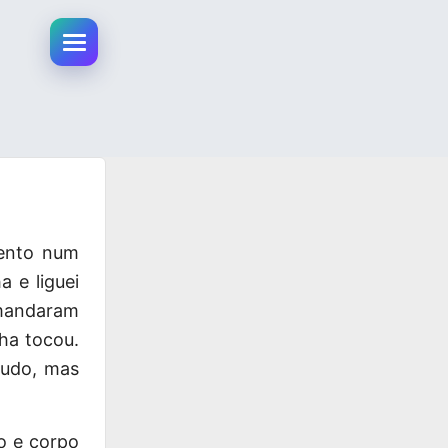
Abrir menu da conta
ento
num
 e liguei
mandaram
ha tocou.
tudo, mas
o e corpo