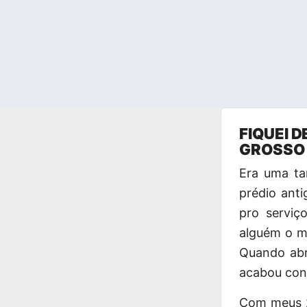
Pular
FIQUEI 
para
GROSSO 
o
conteúdo
Era uma ta
prédio anti
pro servi
alguém o m
Quando abr
acabou con
Com meus 2