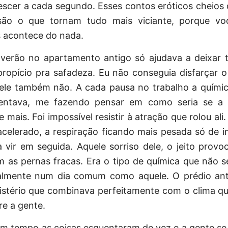
rescer a cada segundo. Esses
contos eróticos
cheios 
são o que tornam tudo mais viciante, porque v
s acontece do nada.
 verão no apartamento antigo só ajudava a deixar 
ropício pra safadeza. Eu não conseguia disfarçar o
 ele também não. A cada pausa no trabalho a químic
entava, me fazendo pensar em como seria se a 
mais. Foi impossível resistir à atração que rolou ali.
celerado, a respiração ficando mais pesada só de i
 vir em seguida. Aquele sorriso dele, o jeito provo
 as pernas fracas. Era o tipo de química que não s
ialmente num dia comum como aquele. O prédio ant
istério que combinava perfeitamente com o clima qu
re a gente.
um tempo as coisas esquentaram de vez e a gente se