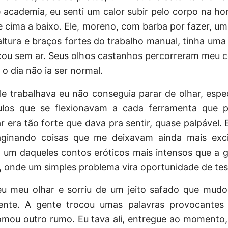
academia, eu senti um calor subir pelo corpo na hor
 cima a baixo. Ele, moreno, com barba por fazer, um
altura e braços fortes do trabalho manual, tinha um
xou sem ar. Seus olhos castanhos percorreram meu c
 o dia não ia ser normal.
e trabalhava eu não conseguia parar de olhar, espe
los que se flexionavam a cada ferramenta que 
r era tão forte que dava pra sentir, quase palpável.
aginando coisas que me deixavam ainda mais exc
i um daqueles contos eróticos mais intensos que a g
l, onde um simples problema vira oportunidade de te
eu meu olhar e sorriu de um jeito safado que mudo
nte. A gente trocou umas palavras provocantes
omou outro rumo. Eu tava ali, entregue ao momento,