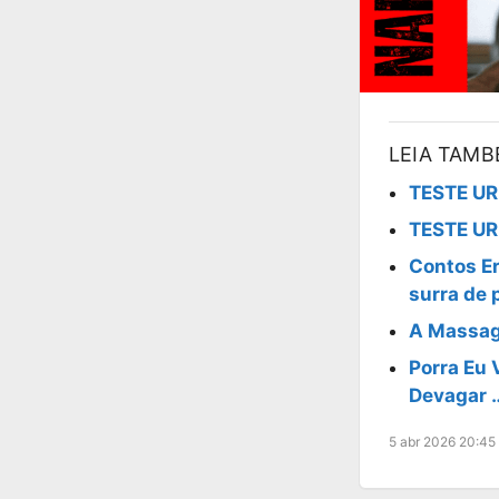
LEIA TAM
TESTE UR
TESTE UR
Contos Er
surra de 
A Massag
Porra Eu 
Devagar 
5 abr 2026 20:45