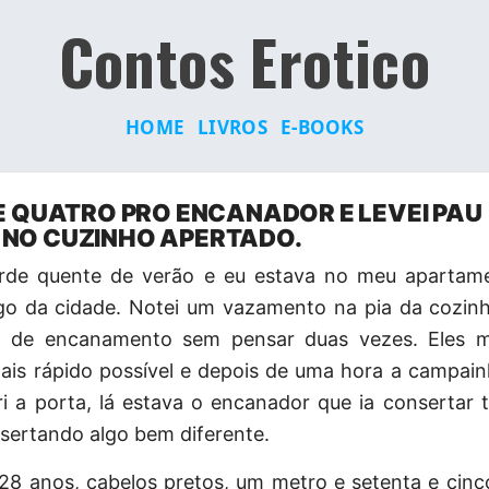
Contos Erotico
HOME
LIVROS
E-BOOKS
DE QUATRO PRO ENCANADOR E LEVEI PAU
NO CUZINHO APERTADO.
rde quente de verão e eu estava no meu
apartam
go da cidade. Notei um vazamento na pia da cozinha
ço de encanamento sem pensar duas vezes. Eles 
ais rápido possível e depois de uma hora a campain
i a porta, lá estava o encanador que ia consertar 
sertando algo bem diferente.
8 anos, cabelos pretos, um metro e setenta e cinc