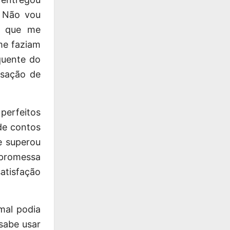
. Não vou
go que me
me faziam
quente do
nsação de
perfeitos
de contos
e superou
 promessa
atisfação
mal podia
sabe usar