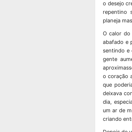
o desejo c
repentino 
planeja ma
O calor do
abafado e p
sentindo e
gente aum
aproximasse 
o coração a
que poderia
deixava com
dia, espec
um ar de m
criando ent
Depois de 