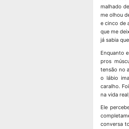
malhado de 
me olhou de
e cinco de 
que me dei
já sabia que
Enquanto el
pros múscu
tensão no a
o lábio im
caralho. Fo
na vida rea
Ele perceb
completame
conversa t