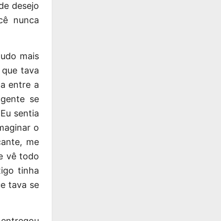
de desejo
ocê nunca
tudo mais
 que tava
a entre a
gente se
 Eu sentia
maginar o
cante, me
e vê todo
igo tinha
e tava se
 entregou