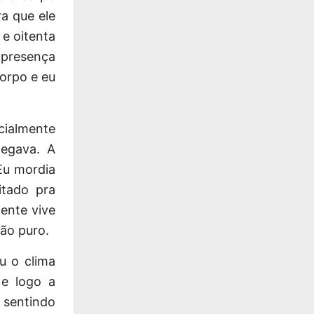
a que ele
 e oitenta
a presença
orpo e eu
cialmente
pegava. A
 Eu mordia
itado pra
ente vive
são puro.
u o clima
 e logo a
 sentindo