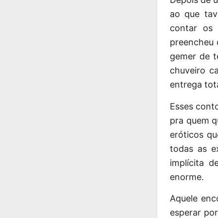
ao que tav
contar os 
preencheu 
gemer de t
chuveiro c
entrega tota
Esses conto
pra quem qu
eróticos q
todas as e
implícita 
enorme.
Aquele enc
esperar po