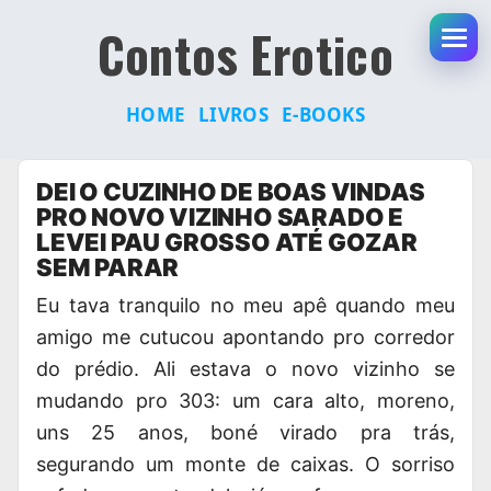
Contos Erotico
Abr
HOME
LIVROS
E-BOOKS
Pular
DEI O CUZINHO DE BOAS VINDAS
para
PRO NOVO VIZINHO SARADO E
o
LEVEI PAU GROSSO ATÉ GOZAR
conteúdo
SEM PARAR
Eu tava tranquilo no meu apê quando meu
amigo me cutucou apontando pro corredor
do prédio. Ali estava o novo vizinho se
mudando pro 303: um cara alto, moreno,
uns
25 anos
, boné virado pra trás,
segurando um monte de caixas. O sorriso