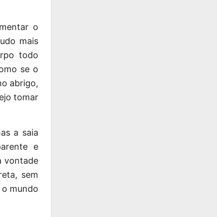
umentar o
tudo mais
orpo todo
como se o
mo abrigo,
sejo tomar
as a saia
parente e
a vontade
reta, sem
e o mundo