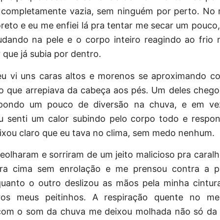
 completamente vazia, sem ninguém por perto. No 
reto e eu me enfiei lá pra tentar me secar um pouco
udando na pele e o corpo inteiro reagindo ao frio 
 que já subia por dentro.
 eu vi uns caras altos e morenos se
aproximando
co
do que arrepiava da cabeça aos pés. Um deles chego
opondo um pouco de diversão na chuva, e em ve
u senti um calor subindo pelo corpo todo e respo
eixou claro que eu tava no clima, sem medo nenhum.
reolharam e sorriram de um jeito malicioso pra caral
pra cima sem enrolação e me prensou contra a 
quanto o outro deslizou as mãos pela minha cintur
ros meus peitinhos. A respiração quente no me
com o som da chuva me deixou molhada não só da