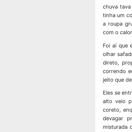
chuva tava
tinha um co
a roupa gr
com o calor
Foi aí que
olhar safa
direto, pr
correndo e
jeito que d
Eles se ent
alto veio 
coreto, en
devagar p
misturada 