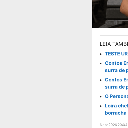
LEIA TAM
TESTE UR
Contos Er
surra de 
Contos Er
surra de 
O Person
Loira ch
borracha 
6 abr 2026 20:04