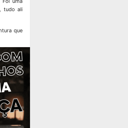
. Foi uma
 tudo ali
ntura que