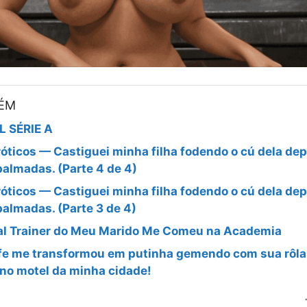
BÉM
L SÉRIE A
óticos — Castiguei minha filha fodendo o cú dela dep
palmadas. (Parte 4 de 4)
óticos — Castiguei minha filha fodendo o cú dela dep
palmadas. (Parte 3 de 4)
al Trainer do Meu Marido Me Comeu na Academia
efe me transformou em putinha gemendo com sua rôla
no motel da minha cidade!