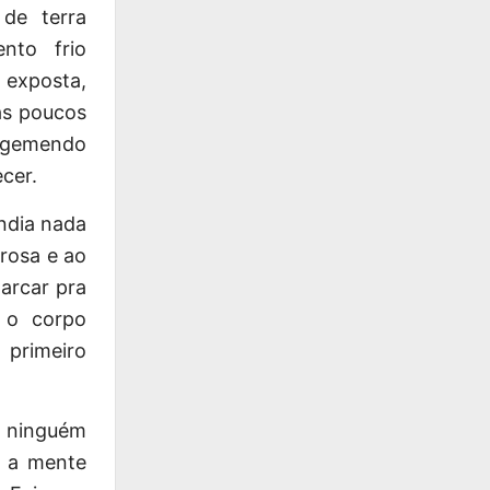
 de terra
nto frio
 exposta,
as poucos
 gemendo
cer.
ndia nada
rosa e ao
arcar pra
 o corpo
 primeiro
e ninguém
, a mente