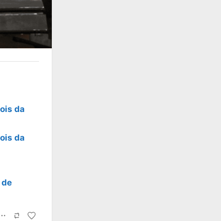
ois da
ois da
 de