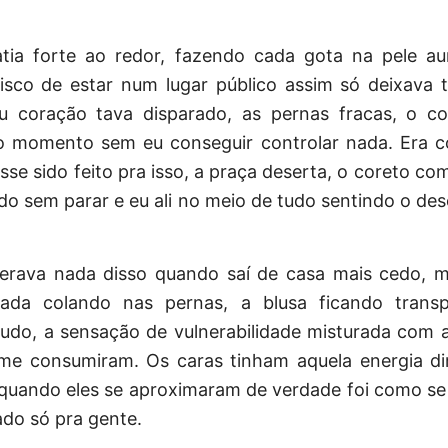
tia forte ao redor, fazendo cada gota na pele a
risco de estar num lugar público assim só deixava 
u coração tava disparado, as pernas fracas, o c
o momento sem eu conseguir controlar nada. Era 
esse sido feito pra isso, a praça deserta, o coreto co
do sem parar e eu ali no meio de tudo sentindo o de
erava nada disso quando saí de casa mais cedo, m
ada colando nas pernas, a blusa ficando trans
udo, a sensação de vulnerabilidade misturada com 
 me consumiram. Os caras tinham aquela energia di
e quando eles se aproximaram de verdade foi como s
ado só pra gente.