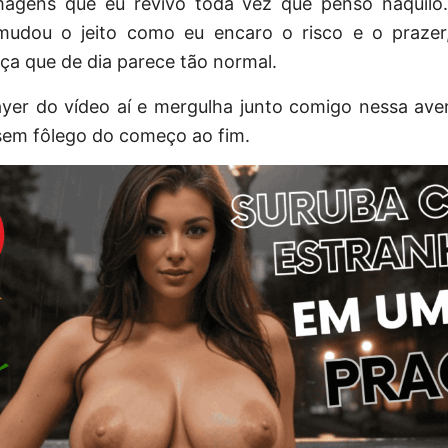
magens que eu revivo toda vez que penso naquilo
mudou o jeito como eu encaro o risco e o prazer,
ça que de dia parece tão normal.
ayer do vídeo aí e mergulha junto comigo nessa ave
sem fôlego do começo ao fim.