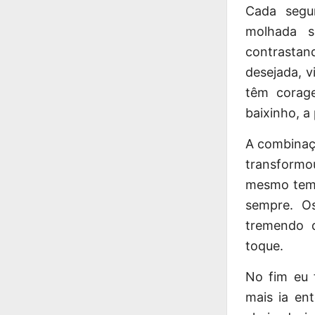
Cada segun
molhada s
contrastand
desejada, 
têm corag
baixinho, a
A combinaçã
transformou
mesmo temp
sempre. O
tremendo d
toque.
No fim eu 
mais ia en