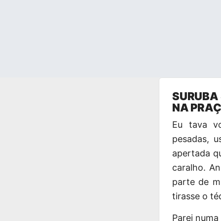
Pular
SURUBA
para
NA PRAÇ
o
conteúdo
Eu tava v
pesadas, u
apertada q
caralho. A
parte de m
tirasse o té
Parei numa