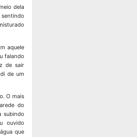
meio dela
, sentindo
misturado
m aquele
u falando
z de sair
ndi de um
ho. O mais
parede do
a subindo
u ouvido
 água que