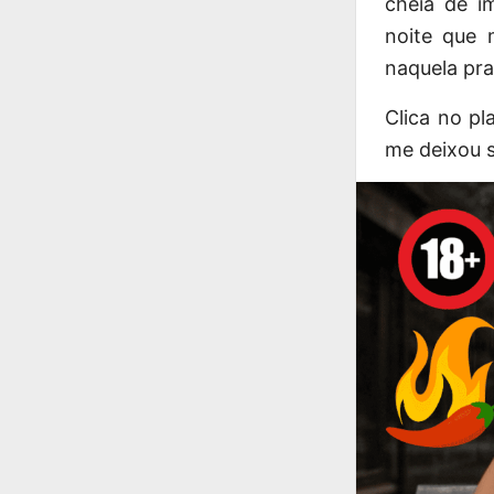
cheia de i
noite que 
naquela pra
Clica no pl
me deixou 