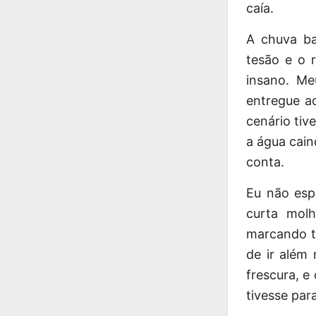
caía.
A chuva ba
tesão e o 
insano. Me
entregue a
cenário tiv
a água cain
conta.
Eu não esp
curta molh
marcando t
de ir além
frescura, 
tivesse par