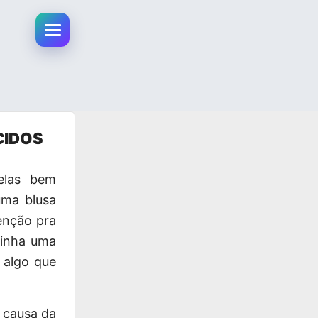
Abrir menu da conta
CIDOS
elas bem
uma blusa
enção pra
tinha uma
 algo que
 causa da