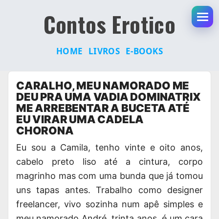
Contos Erotico
Abr
HOME
LIVROS
E-BOOKS
Pular
CARALHO, MEU NAMORADO ME
para
DEU PRA UMA VADIA DOMINATRIX
o
ME ARREBENTAR A BUCETA ATÉ
conteúdo
EU VIRAR UMA CADELA
CHORONA
Eu sou a Camila, tenho vinte e oito anos,
cabelo preto liso até a cintura, corpo
magrinho mas com uma bunda que já tomou
uns tapas antes. Trabalho como designer
freelancer, vivo sozinha num apê simples e
meu namorado André, trinta anos, é um cara