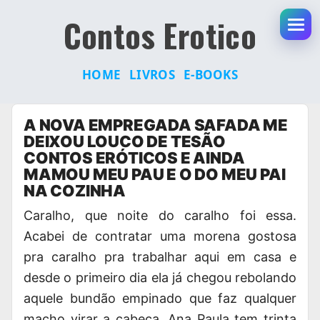
Contos Erotico
Abr
HOME
LIVROS
E-BOOKS
Pular
A NOVA EMPREGADA SAFADA ME
para
DEIXOU LOUCO DE TESÃO
o
CONTOS ERÓTICOS E AINDA
conteúdo
MAMOU MEU PAU E O DO MEU PAI
NA COZINHA
Caralho, que noite do caralho foi essa.
Acabei de contratar uma morena gostosa
pra caralho pra trabalhar aqui em casa e
desde o primeiro dia ela já chegou rebolando
aquele bundão empinado que faz qualquer
macho virar a cabeça. Ana Paula tem trinta