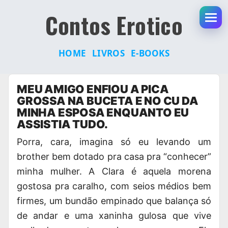
Contos Erotico
Abr
HOME
LIVROS
E-BOOKS
Pular
MEU AMIGO ENFIOU A PICA
para
GROSSA NA BUCETA E NO CU DA
o
MINHA ESPOSA ENQUANTO EU
conteúdo
ASSISTIA TUDO.
Porra, cara, imagina só eu levando um
brother
bem dotado pra casa
pra “conhecer”
minha mulher. A Clara é aquela morena
gostosa pra caralho, com seios médios bem
firmes, um bundão empinado que balança só
de andar e uma xaninha gulosa que vive