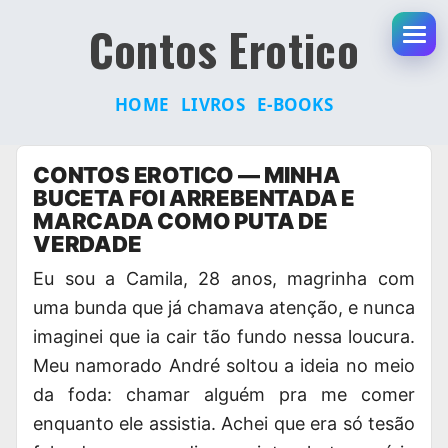
Contos Erotico
Abr
HOME
LIVROS
E-BOOKS
Pular
CONTOS EROTICO — MINHA
para
BUCETA FOI ARREBENTADA E
o
MARCADA COMO PUTA DE
conteúdo
VERDADE
Eu sou a Camila, 28 anos, magrinha com
uma bunda que já chamava atenção, e nunca
imaginei que ia cair tão fundo nessa loucura.
Meu namorado André soltou a ideia no meio
da foda: chamar alguém pra me comer
enquanto ele assistia. Achei que era só tesão