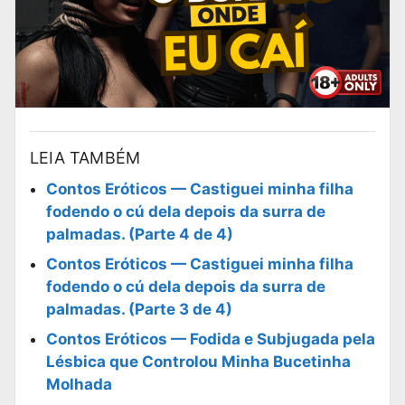
LEIA TAMBÉM
Contos Eróticos — Castiguei minha filha
fodendo o cú dela depois da surra de
palmadas. (Parte 4 de 4)
Contos Eróticos — Castiguei minha filha
fodendo o cú dela depois da surra de
palmadas. (Parte 3 de 4)
Contos Eróticos — Fodida e Subjugada pela
Lésbica que Controlou Minha Bucetinha
Molhada