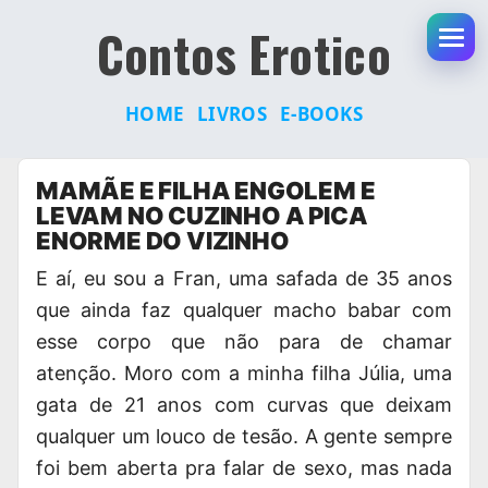
Contos Erotico
Abr
HOME
LIVROS
E-BOOKS
Pular
MAMÃE E FILHA ENGOLEM E
para
LEVAM NO CUZINHO A PICA
o
ENORME DO VIZINHO
conteúdo
E aí, eu sou a Fran, uma safada de 35 anos
que ainda faz qualquer macho babar com
esse corpo que não para de chamar
atenção. Moro com a minha filha Júlia, uma
gata de 21 anos com curvas que deixam
qualquer um louco de tesão. A gente sempre
foi bem aberta pra falar de sexo, mas nada