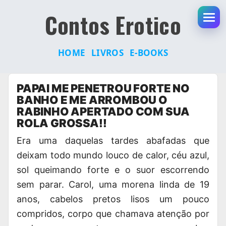
Contos Erotico
Abr
HOME
LIVROS
E-BOOKS
Pular
PAPAI ME PENETROU FORTE NO
para
BANHO E ME ARROMBOU O
o
RABINHO APERTADO COM SUA
conteúdo
ROLA GROSSA!!
Era uma daquelas tardes abafadas que
deixam todo mundo louco de calor, céu azul,
sol queimando forte e o suor escorrendo
sem parar. Carol, uma morena linda de 19
anos, cabelos pretos lisos um pouco
compridos, corpo que chamava atenção por