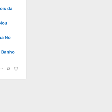
ois da
olou
pa No
o Banho