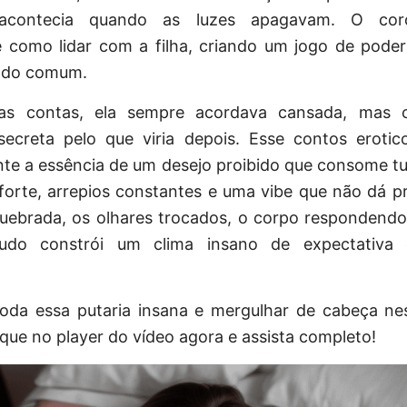
acontecia quando as luzes apagavam. O cor
 como lidar com a filha, criando um jogo de poder
m do comum.
das contas, ela sempre acordava cansada, mas
secreta pelo que viria depois. Esse contos erotic
te a essência de um desejo proibido que consome tu
orte, arrepios constantes e uma vibe que não dá pra
quebrada, os olhares trocados, o corpo respondendo
tudo constrói um clima insano de expectativa 
 toda essa putaria insana e mergulhar de cabeça ne
lique no player do vídeo agora e assista completo!