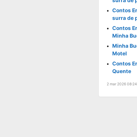
surra de 
Contos Er
surra de 
Contos Er
Minha Bu
Minha Bu
Motel
Contos E
Quente
2 mar 2026 08:24