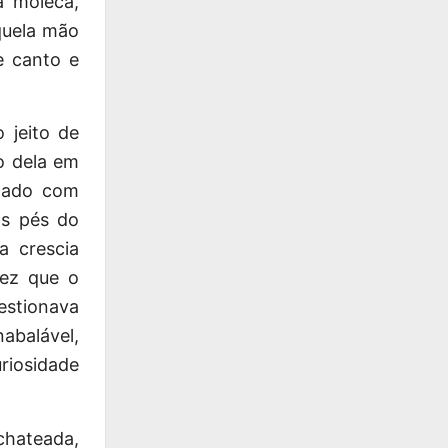
a moleca,
quela mão
e canto e
 jeito de
o dela em
pado com
os pés do
a crescia
vez que o
estionava
abalável,
riosidade
chateada,