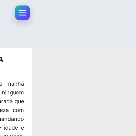
Abrir menu da conta
A
da manhã
 ninguém
arada que
meza com
 mandando
e idade e