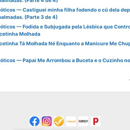
palmadas. (Parte 4 de 4)
óticos — Castiguei minha filha fodendo o cú dela dep
palmadas. (Parte 3 de 4)
óticos — Fodida e Subjugada pela Lésbica que Contr
cetinha Molhada
cetinha Tá Molhada Né Enquanto a Manicure Me Chu
róticos — Papai Me Arrombou a Buceta e o Cuzinho n