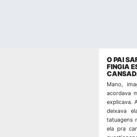
Pular
O PAI S
para
FINGIA 
o
CANSADA
conteúdo
Mano, ima
acordava 
explicava. 
deixava e
tatuagens 
ela pra ca