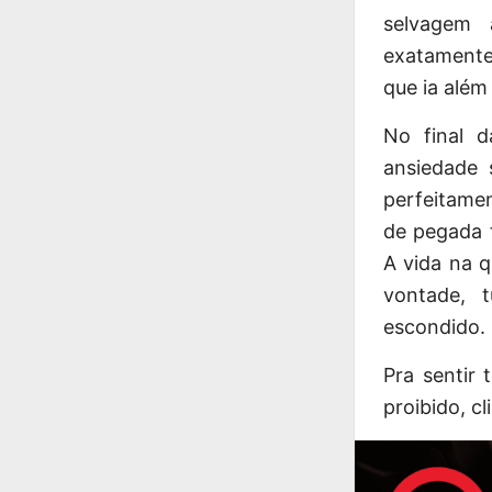
selvagem 
exatamente
que ia alé
No final 
ansiedade 
perfeitamen
de pegada f
A vida na 
vontade, 
escondido.
Pra sentir
proibido, c