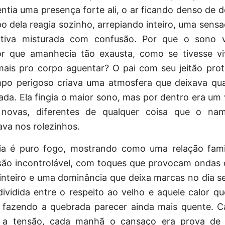
entia uma presença forte ali, o ar ficando denso de 
po dela reagia sozinho, arrepiando inteiro, uma sens
ativa misturada com confusão. Por que o sono v
r que amanhecia tão exausta, como se tivesse vi
mais pro corpo aguentar? O pai com seu jeitão prot
o perigoso criava uma atmosfera que deixava qu
rada. Ela fingia o maior sono, mas por dentro era um
 novas, diferentes de qualquer coisa que o nam
va nos rolezinhos.
ria é puro fogo, mostrando como uma relação fami
esão incontrolável, com toques que provocam ondas 
inteiro e uma dominância que deixa marcas no dia se
dividida entre o respeito ao velho e aquele calor q
, fazendo a quebrada parecer ainda mais quente. C
 a tensão, cada manhã o cansaço era prova de 