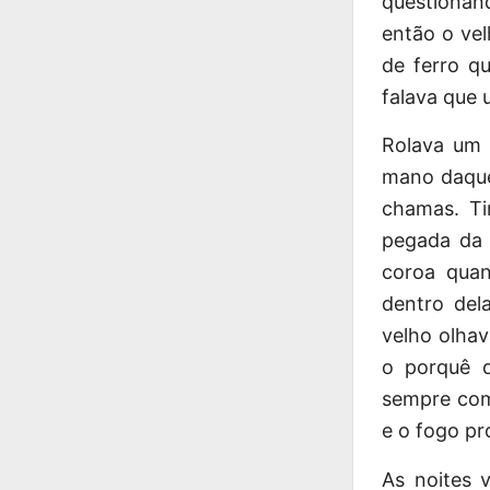
questionan
então o vel
de ferro q
falava que 
Rolava um 
mano daque
chamas. T
pegada da 
coroa quan
dentro del
velho olhav
o porquê d
sempre com
e o fogo pr
As noites 