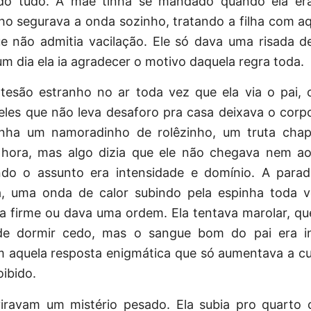
do tudo. A mãe tinha se mandado quando ela er
ho segurava a onda sozinho, tratando a filha com a
ue não admitia vacilação. Ele só dava uma risada d
um dia ela ia agradecer o motivo daquela regra toda.
tesão estranho no ar toda vez que ela via o pai, o
les que não leva desaforo pra casa deixava o corp
inha um namoradinho de rolêzinho, um truta cha
hora, mas algo dizia que ele não chegava nem a
do o assunto era intensidade e domínio. A parad
a, uma onda de calor subindo pela espinha toda 
a firme ou dava uma ordem. Ela tentava marolar, qu
e dormir cedo, mas o sangue bom do pai era in
 aquela resposta enigmática que só aumentava a cu
oibido.
viravam um mistério pesado. Ela subia pro quarto 