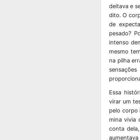
deitava e s
dito. O cor
de expect
pesado? Po
intenso de
mesmo temp
na pilha er
sensações
proporciona
Essa histó
virar um t
pelo corpo 
mina vivia 
conta dela
aumentava