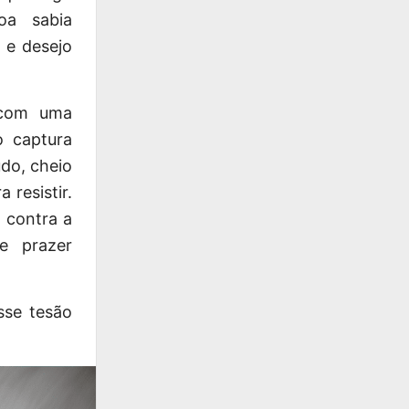
oa sabia
 e desejo
 com uma
o captura
do, cheio
 resistir.
 contra a
e prazer
sse tesão