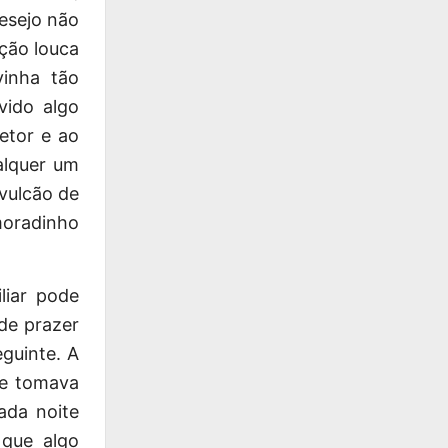
desejo não
ação louca
inha tão
vido algo
etor e ao
alquer um
 vulcão de
oradinho
liar pode
de prazer
guinte. A
ue tomava
ada noite
que algo