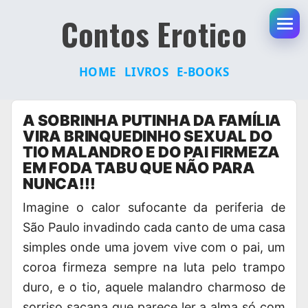
Contos Erotico
Abr
HOME
LIVROS
E-BOOKS
Pular
A SOBRINHA PUTINHA DA FAMÍLIA
para
VIRA BRINQUEDINHO SEXUAL DO
o
TIO MALANDRO E DO PAI FIRMEZA
conteúdo
EM FODA TABU QUE NÃO PARA
NUNCA!!!
Imagine o calor sufocante da periferia de
São Paulo invadindo cada canto de uma casa
simples onde uma jovem vive com o pai, um
coroa firmeza sempre na luta pelo trampo
duro, e o tio, aquele malandro charmoso de
sorriso sacana que parece ler a alma só com