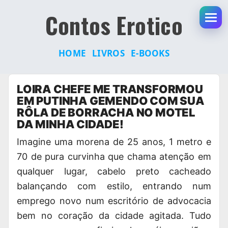
Contos Erotico
Abr
HOME
LIVROS
E-BOOKS
Pular
LOIRA CHEFE ME TRANSFORMOU
para
EM PUTINHA GEMENDO COM SUA
o
RÔLA DE BORRACHA NO MOTEL
conteúdo
DA MINHA CIDADE!
Imagine uma morena de 25 anos, 1 metro e
70 de pura curvinha que chama atenção em
qualquer lugar, cabelo preto cacheado
balançando com estilo, entrando num
emprego novo num escritório de advocacia
bem no coração da cidade agitada. Tudo