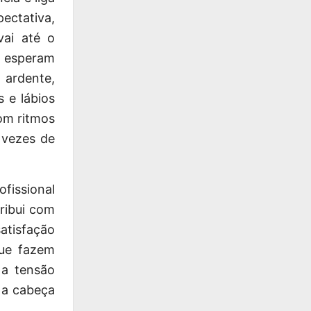
ectativa,
vai até o
al esperam
ardente,
 e lábios
om ritmos
 vezes de
fissional
tribui com
atisfação
que fazem
 a tensão
 a cabeça
.