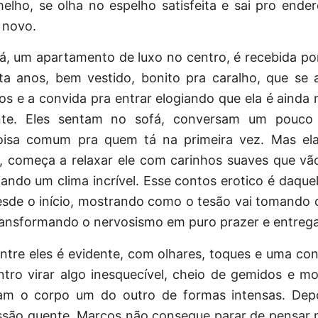
elho, se olha no espelho satisfeita e sai pro ende
e novo.
á, um apartamento de luxo no centro, é recebida po
nta anos, bem vestido, bonito pra caralho, que se 
 e a convida pra entrar elogiando que ela é ainda m
nte. Eles sentam no sofá, conversam um pouco 
oisa comum pra quem tá na primeira vez. Mas el
l, começa a relaxar ele com carinhos suaves que vã
iando um clima incrível. Esse contos erotico é daque
sde o início, mostrando como o tesão vai tomando 
ansformando o nervosismo em puro prazer e entrega 
ntre eles é evidente, com olhares, toques e uma co
ntro virar algo inesquecível, cheio de gemidos e m
am o corpo um do outro de formas intensas. Dep
ssão quente, Marcos não consegue parar de pensar ne