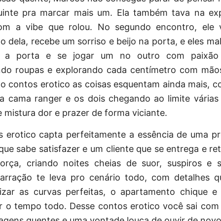
uinte pra marcar mais um. Ela também tava na exp
om a vibe que rolou. No segundo encontro, ele 
 dela, recebe um sorriso e beijo na porta, e eles m
r a porta e se jogar um no outro com paixão 
do roupas e explorando cada centímetro com mãos
o contos erotico as coisas esquentam ainda mais, c
a cama ranger e os dois chegando ao limite várias
e mistura dor e prazer de forma viciante.
s erotico
capta perfeitamente a essência de uma pro
que sabe satisfazer e um cliente que se entrega e re
rça, criando noites cheias de suor, suspiros e s
arração te leva pro cenário todo, com detalhes 
lizar as curvas perfeitas, o apartamento chique e
ar o tempo todo. Desse contos erotico você sai com
agens quentes e uma vontade louca de ouvir de novo