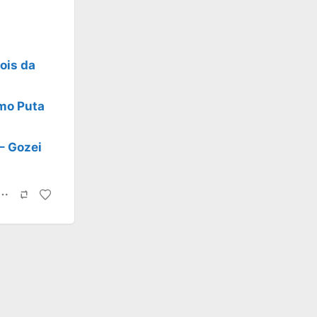
ois da
mo Puta
– Gozei