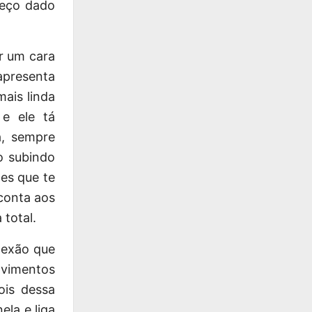
reço dado
r um cara
apresenta
ais linda
e ele tá
a, sempre
o subindo
les que te
conta aos
total.
nexão que
ovimentos
ois dessa
la e liga