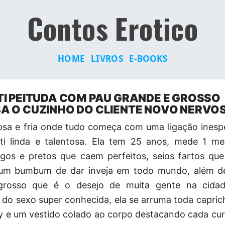
Contos Erotico
HOME
LIVROS
E-BOOKS
I PEITUDA COM PAU GRANDE E GROSSO
 O CUZINHO DO CLIENTE NOVO NERVO
osa e fria onde tudo começa com uma ligação inesp
ti linda e talentosa. Ela tem 25 anos, mede 1 me
ngos e pretos que caem perfeitos, seios fartos q
 um bumbum de dar inveja em todo mundo, além d
grosso que é o desejo de muita gente na cida
l do sexo super conhecida, ela se arruma toda capri
xy e um vestido colado ao corpo destacando cada cur