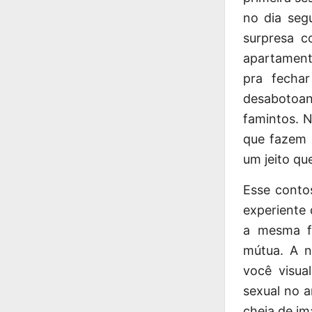
no dia seg
surpresa c
apartamento
pra fecha
desabotoan
famintos. N
que fazem 
um jeito qu
Esse
conto
experiente 
a mesma fo
mútua. A n
você visua
sexual no 
cheia de im