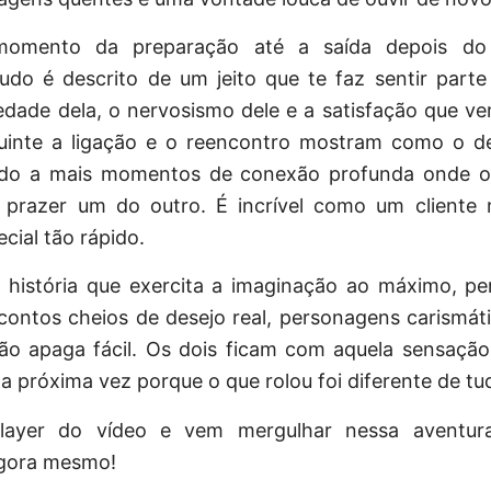
omento da preparação até a saída depois do 
udo é descrito de um jeito que te faz sentir parte
dade dela, o nervosismo dele e a satisfação que ve
uinte a ligação e o reencontro mostram como o d
ndo a mais momentos de conexão profunda onde o
prazer um do outro. É incrível como um cliente 
cial tão rápido.
 história que exercita a imaginação ao máximo, per
ontos cheios de desejo real, personagens carismát
ão apaga fácil. Os dois ficam com aquela sensação 
 próxima vez porque o que rolou foi diferente de tu
player do vídeo e vem mergulhar nessa aventura
gora mesmo!