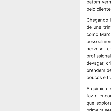
batom verm
pelo client
Chegando l
de uns tri
como Marcos
pessoalme
nervoso, c
profissiona
devagar, cr
prendem de
poucos e tr
A química e
faz o enco
que explor
primeira se