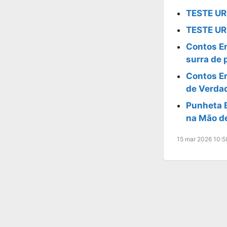
TESTE UR
TESTE UR
Contos Er
surra de 
Contos E
de Verda
Punheta B
na Mão d
15 mar 2026 10:5