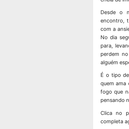
Desde o m
encontro, t
com a ansie
No dia seg
para, leva
perdem no 
alguém espe
É o tipo de
quem ama c
fogo que n
pensando na
Clica no 
completa a