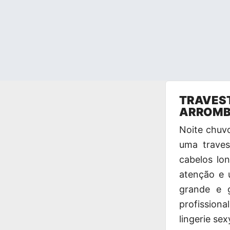
Pular
TRAVEST
para
ARROMBA
o
conteúdo
Noite chuv
uma traves
cabelos lo
atenção e
grande e 
profissiona
lingerie se