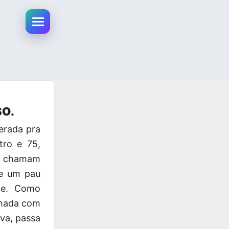
Abrir menu da conta
SO.
erada pra
tro e 75,
ue chamam
e um pau
de. Como
chada com
va, passa