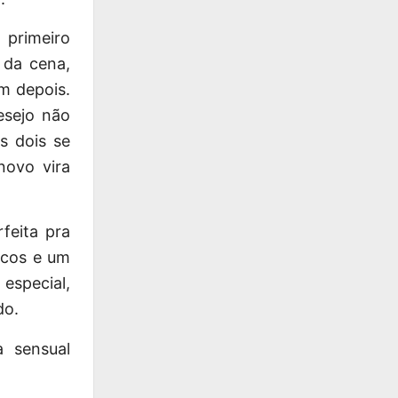
primeiro
 da cena,
m depois.
esejo não
s dois se
novo vira
feita pra
icos e um
especial,
do.
 sensual