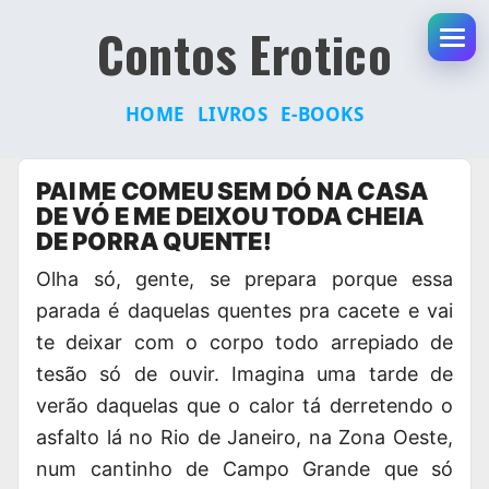
Contos Erotico
Abr
HOME
LIVROS
E-BOOKS
Pular
PAI ME COMEU SEM DÓ NA CASA
para
DE VÓ E ME DEIXOU TODA CHEIA
o
DE PORRA QUENTE!
conteúdo
Olha só, gente, se
prepara porque essa
p
arada é daquelas quentes pra cacete e vai
te deixar com o corpo todo arrepiado de
tesão só de ouvir. Imagina uma tarde de
verão daquelas que o calor tá derretendo o
asfalto lá no Rio de Janeiro, na Zona Oeste,
num cantinho de Campo Grande que só