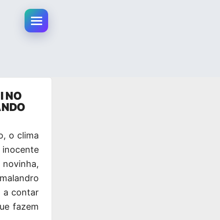
Abrir menu da conta
I NO
ANDO
, o clima
 inocente
a novinha,
 malandro
 a contar
que fazem