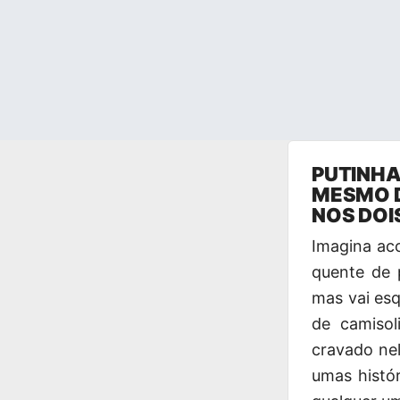
Pular
PUTINHA 
para
MESMO D
o
NOS DOI
conteúdo
Imagina ac
quente de 
mas vai esq
de camisol
cravado ne
umas histó