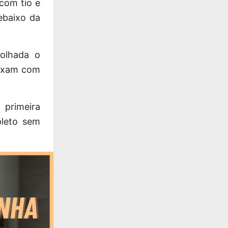
com tio e
ebaixo da
molhada o
eixam com
 primeira
pleto sem