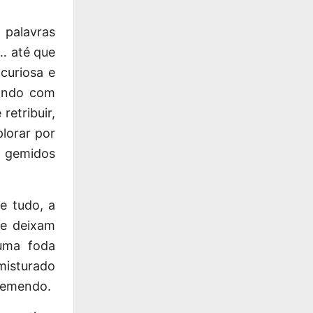
 palavras
o… até que
curiosa e
pando com
retribuir,
lorar por
, gemidos
e tudo, a
ue deixam
uma foda
 misturado
remendo.