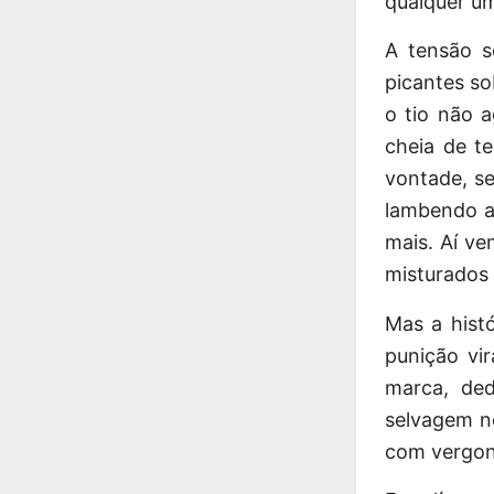
qualquer um
A tensão s
picantes so
o tio não a
cheia de t
vontade, se
lambendo aq
mais. Aí v
misturados 
Mas a hist
punição vi
marca, de
selvagem no
com vergon