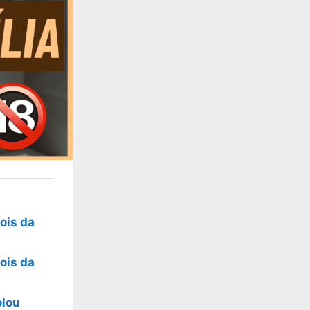
ois da
ois da
olou