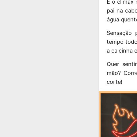
E o clímax
pai na cab
água quente
Sensação p
tempo todo
a calcinha 
Quer senti
mão? Corre
corte!