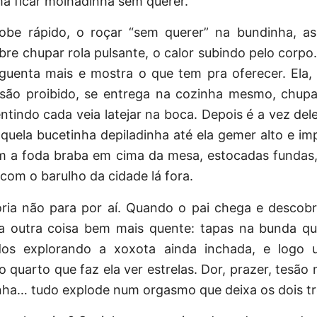
a ficar molhadinha sem querer.
obe rápido, o roçar “sem querer” na bundinha, as
bre chupar rola pulsante, o calor subindo pelo corp
guenta mais e mostra o que tem pra oferecer. Ela, 
esão proibido, se entrega na cozinha mesmo, chu
ntindo cada veia latejar na boca. Depois é a vez dele 
uela bucetinha depiladinha até ela gemer alto e imp
em a foda braba em cima da mesa, estocadas fundas
com o barulho da cidade lá fora.
ória não para por aí. Quando o pai chega e descobr
ra outra coisa bem mais quente: tapas na bunda q
dos explorando a xoxota ainda inchada, e logo 
 quarto que faz ela ver estrelas. Dor, prazer, tesão
ha… tudo explode num orgasmo que deixa os dois t