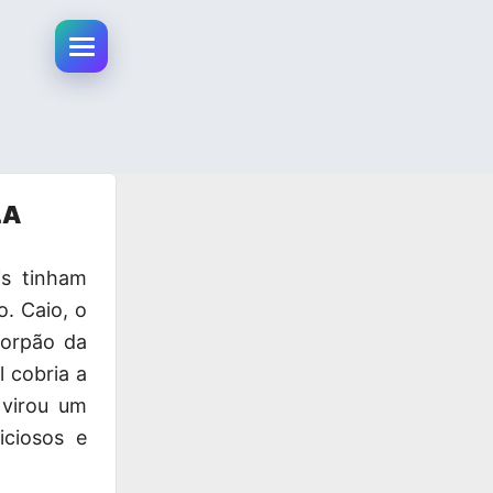
Abrir menu da conta
LA
is tinham
. Caio, o
corpão da
 cobria a
virou um
iciosos e