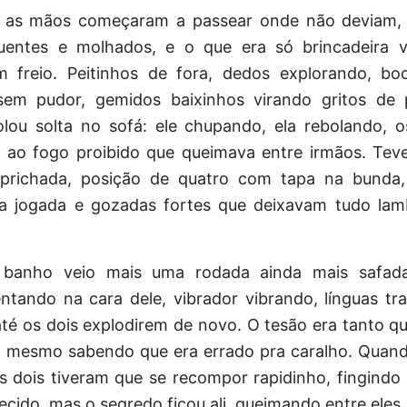
 as mãos começaram a passear onde não deviam, 
uentes e molhados, e o que era só brincadeira 
m freio. Peitinhos de fora, dedos explorando, bo
em pudor, gemidos baixinhos virando gritos de 
olou solta no sofá: ele chupando, ela rebolando, o
 ao fogo proibido que queimava entre irmãos. Tev
prichada, posição de quatro com tapa na bunda,
a jogada e gozadas fortes que deixavam tudo la
 banho veio mais uma rodada ainda mais safad
ntando na cara dele, vibrador vibrando, línguas tr
té os dois explodirem de novo. O tesão era tanto qu
m, mesmo sabendo que era errado pra caralho.
Quand
os dois tiveram que se recompor rapidinho, fingindo
ecido, mas o segredo ficou ali, queimando entre eles.