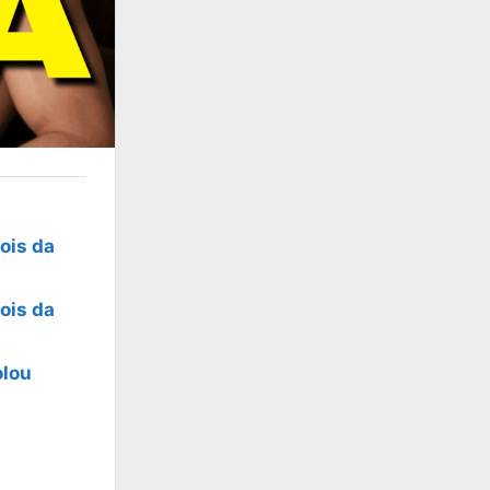
ois da
ois da
olou