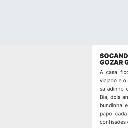
Pular
SOCANDO
para
GOZAR 
o
conteúdo
A casa fic
viajado e o
safadinho 
Bia, dois a
bundinha 
papo cada 
confissões 