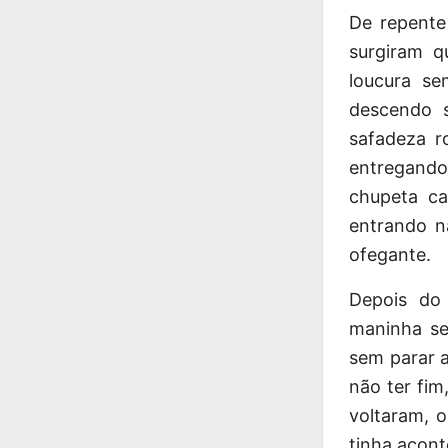
De repente
surgiram q
loucura se
descendo s
safadeza r
entregando
chupeta ca
entrando n
ofegante.
Depois do
maninha se
sem parar a
não ter fi
voltaram
, 
tinha acont