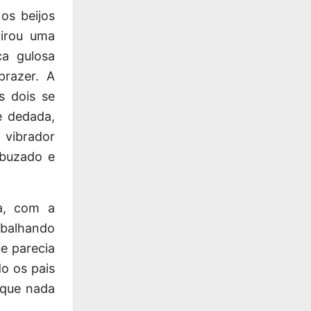
os beijos
virou uma
ca gulosa
prazer. A
s dois se
e dedada,
 vibrador
mbuzado e
a, com a
abalhando
e parecia
o os pais
 que nada