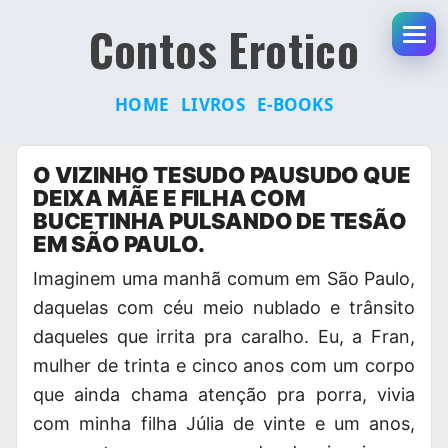
Contos Erotico
Abr
HOME
LIVROS
E-BOOKS
Pular
O VIZINHO TESUDO PAUSUDO QUE
para
DEIXA MÃE E FILHA COM
o
BUCETINHA PULSANDO DE TESÃO
conteúdo
EM SÃO PAULO.
Imaginem uma
manhã comum
em São Paulo,
daquelas com céu meio nublado e trânsito
daqueles que irrita pra caralho. Eu, a Fran,
mulher de trinta e cinco anos com um corpo
que ainda chama atenção pra porra, vivia
com minha filha Júlia de vinte e um anos,