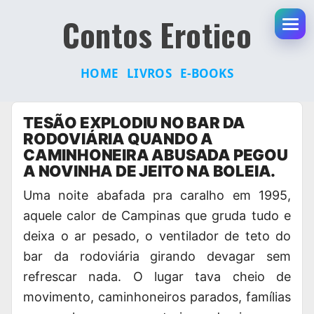
Contos Erotico
Abr
HOME
LIVROS
E-BOOKS
Pular
TESÃO EXPLODIU NO BAR DA
para
RODOVIÁRIA QUANDO A
o
CAMINHONEIRA ABUSADA PEGOU
conteúdo
A NOVINHA DE JEITO NA BOLEIA.
Uma noite abafada pra caralho em 1995
,
aquele calor de Campinas que gruda tudo e
deixa o ar pesado, o ventilador de teto do
bar da rodoviária girando devagar sem
refrescar nada.
O lugar tava cheio
de
movimento, caminhoneiros parados, famílias