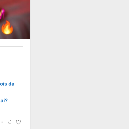
ois da
pai?