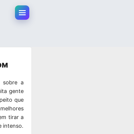
Abrir menu da conta
OM
sobre a
ita gente
peito que
 melhores
em tirar a
 intenso.