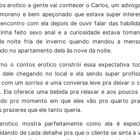
os erotico
a gente vai conhecer o Carlos, um advog
, moreno e bem apeçonado que estava super inter
ncontro com ela depois de ouvir falar das habilida
tinha feito sexo anal e a curiosidade estava toma
ela noite fria de inverno quando mandou a mens
do no apartamento dela às nove da noite.
o o contos erotico constrói essa expectativa t
 dele chegando no local e ela sendo super profiss
 com um sorriso e uma conversa leve pra deixar o c
. Ela oferece uma bebida pra relaxar e aos poucos 
ndo pro momento em que eles vão pro quarto pra
 prazeres que ele tanto queria.
rotico mostra perfeitamente como ela é especi
idando de cada detalhe pra que o cliente se sinta à