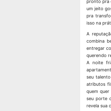
pronto pra 
um jeito g
pra transf
isso na prá
A reputaç
combina be
entregar co
querendo re
A noite fr
apartament
seu talent
atributos 
quem quer 
seu porte 
revela sua 