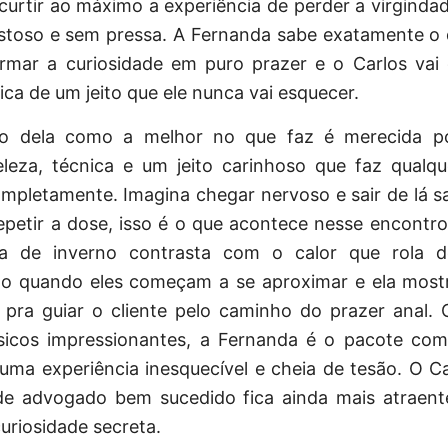
curtir ao máximo a experiência de perder a virginda
ostoso e sem pressa. A Fernanda sabe exatamente o 
ormar a curiosidade em puro prazer e o Carlos vai 
tica de um jeito que ele nunca vai esquecer.
ão dela como a melhor no que faz é merecida po
leza, técnica e um jeito carinhoso que faz qualq
mpletamente. Imagina chegar nervoso e sair de lá sa
petir a dose, isso é o que acontece nesse encontro 
ia de inverno contrasta com o calor que rola 
o quando eles começam a se aproximar e ela most
o pra guiar o cliente pelo caminho do prazer anal.
físicos impressionantes, a Fernanda é o pacote com
uma experiência inesquecível e cheia de tesão. O C
de advogado bem sucedido fica ainda mais atraen
curiosidade secreta.