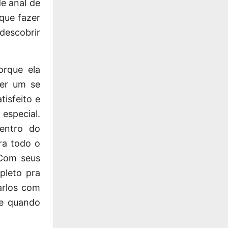
de anal de
que fazer
descobrir
rque ela
uer um se
tisfeito e
especial.
dentro do
ra todo o
 Com seus
pleto pra
arlos com
te quando