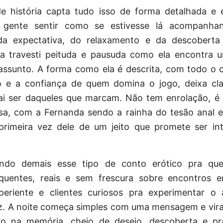
de história capta tudo isso de forma detalhada e e
 gente sentir como se estivesse lá acompanha
a expectativa, do relaxamento e da descoberta 
 travesti peituda e pausuda como ela encontra u
assunto. A forma como ela é descrita, com todo o 
o e a confiança de quem domina o jogo, deixa cl
ai ser daqueles que marcam. Não tem enrolação, é 
ssa, com a Fernanda sendo a rainha do tesão anal e
primeira vez dele de um jeito que promete ser in
ndo demais esse tipo de
conto erótico
pra que
 quentes, reais e sem frescura sobre encontros 
xperiente e clientes curiosos pra experimentar o 
ez. A noite começa simples com uma mensagem e vira
do na memória, cheio de desejo, descoberta e p