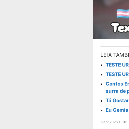
LEIA TAM
TESTE UR
TESTE UR
Contos Er
surra de 
Tá Gostan
Eu Gemia
5 abr 2026 13:16