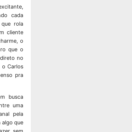
xcitante,
ndo cada
que rola
m cliente
charme, o
aro que o
direto no
 o Carlos
tenso pra
m busca
entre uma
anal pela
 algo que
razer sem