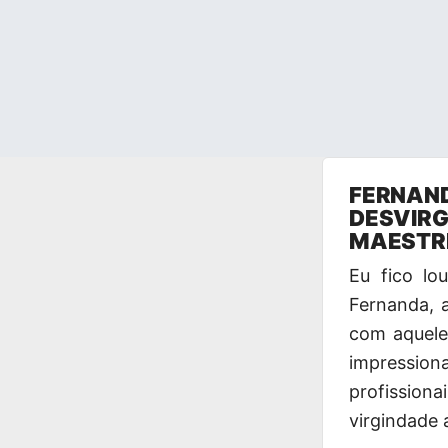
Pular
FERNAND
para
DESVIRG
o
MAESTRI
conteúdo
Eu fico l
Fernanda, 
com aquele
impression
profissiona
virgindade 