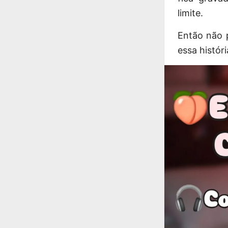
limite.
Então não p
essa histó