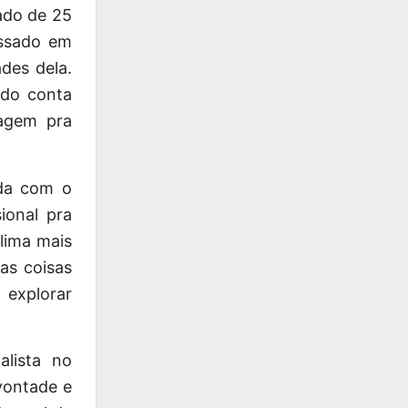
ado de 25
essado em
des dela.
ndo conta
agem pra
oda com o
ional pra
lima mais
as coisas
 explorar
alista no
 vontade e