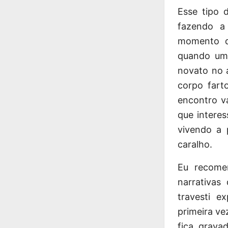
Esse tipo 
fazendo a
momento d
quando uma
novato no 
corpo fart
encontro v
que intere
vivendo a 
caralho.
Eu recome
narrativas
travesti e
primeira v
fica grava