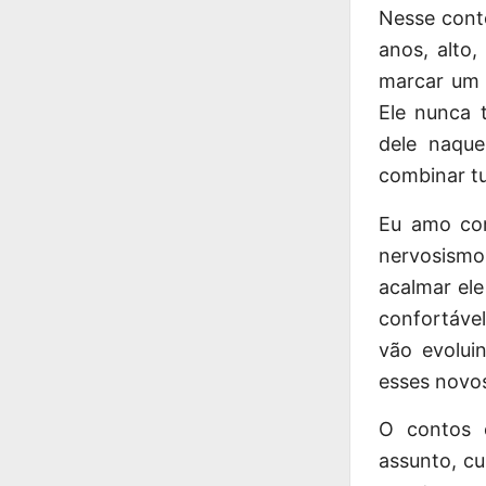
Nesse
cont
anos, alto
marcar um e
Ele nunca 
dele naqu
combinar tu
Eu amo com
nervosismo
acalmar ele
confortável
vão evolui
esses novos
O contos e
assunto, cu