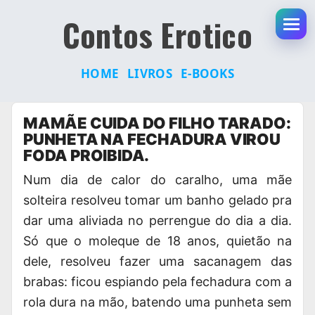
Contos Erotico
Abr
HOME
LIVROS
E-BOOKS
Pular
MAMÃE CUIDA DO FILHO TARADO:
para
PUNHETA NA FECHADURA VIROU
o
FODA PROIBIDA.
conteúdo
Num dia de calor do caralho, uma mãe
solteira resolveu tomar um banho gelado pra
dar uma aliviada no perrengue do dia a dia.
Só que o moleque de 18 anos
, quietão na
dele, resolveu fazer uma sacanagem das
brabas: ficou espiando pela fechadura com a
rola dura na mão, batendo uma punheta sem