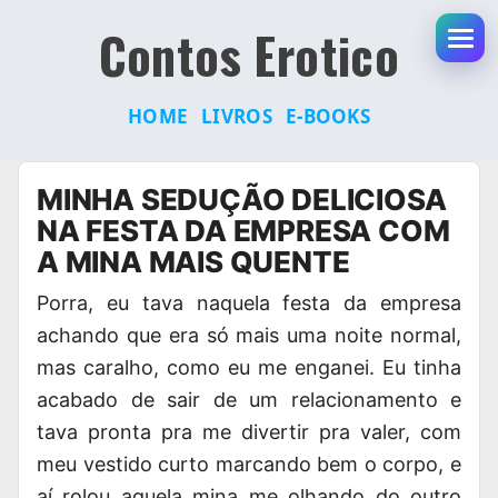
Contos Erotico
Abr
HOME
LIVROS
E-BOOKS
Pular
MINHA SEDUÇÃO DELICIOSA
para
NA FESTA DA EMPRESA COM
o
A MINA MAIS QUENTE
conteúdo
Porra, eu tava naquela festa da empresa
achando que era só mais uma noite normal,
mas caralho, como eu me enganei. Eu tinha
acabado de sair de um relacionamento e
tava pronta pra me divertir pra valer, com
meu vestido curto marcando bem o corpo, e
aí rolou aquela mina me olhando do outro