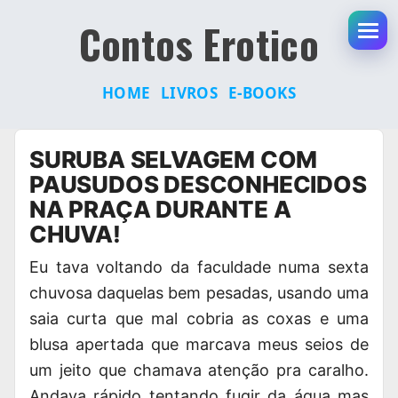
Contos Erotico
Abr
HOME
LIVROS
E-BOOKS
Pular
SURUBA SELVAGEM COM
para
PAUSUDOS DESCONHECIDOS
o
NA PRAÇA DURANTE A
conteúdo
CHUVA!
Eu tava voltando da faculdade numa sexta
chuvosa daquelas bem pesadas, usando uma
saia curta que mal cobria as coxas e uma
blusa apertada que marcava meus seios de
um jeito que chamava atenção pra caralho.
Andava rápido tentando fugir da água mas