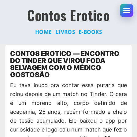
Contos Erotico
Abr
HOME
LIVROS
E-BOOKS
Pular
CONTOS EROTICO — ENCONTRO
para
DO TINDER QUE VIROU FODA
o
SELVAGEM COM O MÉDICO
conteúdo
GOSTOSÃO
Eu tava louco pra contar essa putaria que
rolou depois de um match no Tinder. O cara
é um moreno alto, corpo definido de
academia, 25 anos, recém-formado e cheio
de tesão acumulado. Ele baixou o app por
curiosidade e logo caiu num match que fez o