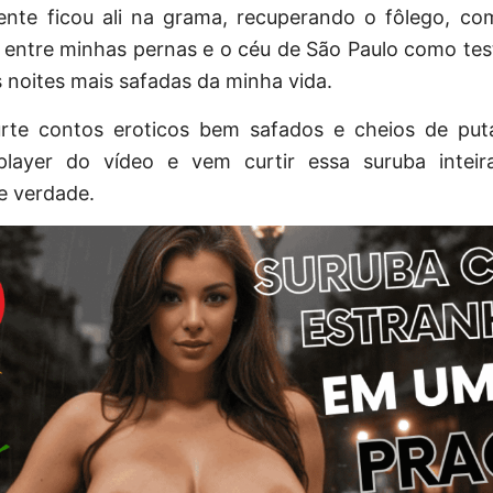
ente ficou ali na grama, recuperando o fôlego, co
 entre minhas pernas e o céu de São Paulo como te
 noites mais safadas da minha vida.
urte
contos eroticos
bem safados e cheios de putar
layer do vídeo e vem curtir essa suruba intei
 verdade.