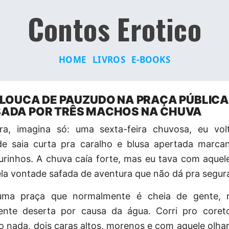
Contos Erotico
HOME
LIVROS
E-BOOKS
LOUCA DE PAUZUDO NA PRAÇA PÚBLICA:
ADA POR TRÊS MACHOS NA CHUVA
era, imagina só: uma sexta-feira chuvosa, eu vo
de saia curta pra caralho e blusa apertada marc
urinhos. A chuva caía forte, mas eu tava com aquel
la vontade safada de aventura que não dá pra segura
uma praça que normalmente é cheia de gente, 
nte deserta por causa da água. Corri pro core
do nada, dois caras altos, morenos e com aquele olh