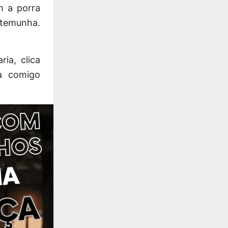
m a porra
stemunha.
ia, clica
ra comigo