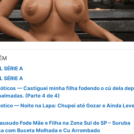
BÉM
L SÉRIE A
L SÉRIE A
óticos — Castiguei minha filha fodendo o cú dela dep
palmadas. (Parte 4 de 4)
otico — Noite na Lapa: Chupei até Gozar e Ainda Lev
ausudo Fode Mãe e Filha na Zona Sul de SP – Suruba
sa com Buceta Molhada e Cu Arrombado