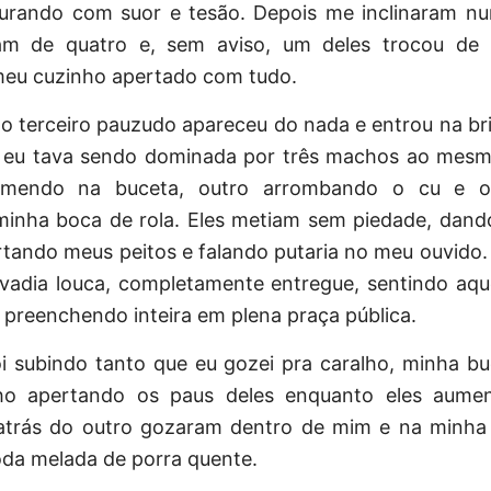
turando com suor e tesão. Depois me inclinaram n
m de quatro e, sem aviso, um deles trocou de 
eu cuzinho apertado com tudo.
o terceiro pauzudo apareceu do nada e entrou na bri
 eu tava sendo dominada por três machos ao mes
endo na buceta, outro arrombando o cu e o 
inha boca de rola. Eles metiam sem piedade, dand
tando meus peitos e falando putaria no meu ouvido.
adia louca, completamente entregue, sentindo aqu
preenchendo inteira em plena praça pública.
i subindo tanto que eu gozei pra caralho, minha bu
ho apertando os paus deles enquanto eles aume
atrás do outro gozaram dentro de mim e na minha
oda melada de porra quente.