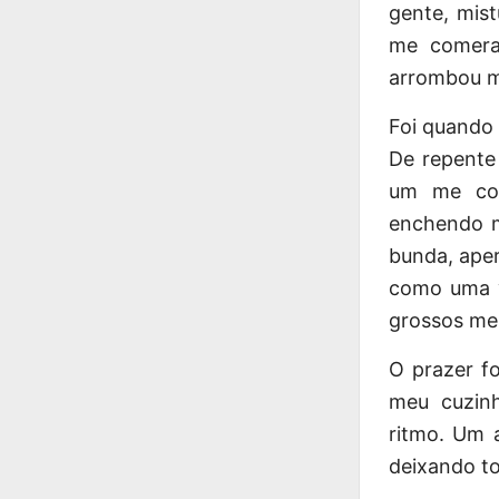
gente, mis
me comera
arrombou m
Foi quando 
De repente
um me com
enchendo m
bunda, aper
como uma v
grossos me 
O prazer fo
meu cuzin
ritmo. Um 
deixando t