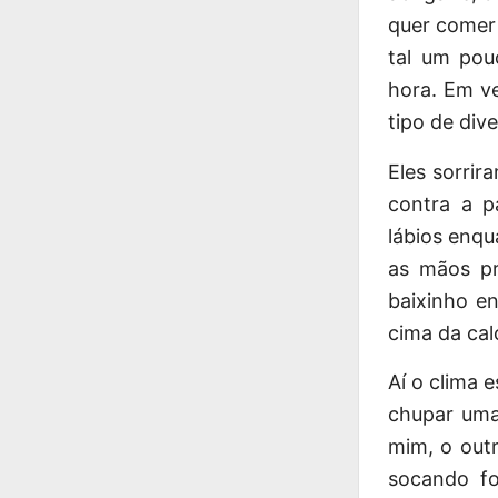
quer comer 
tal um pou
hora. Em v
tipo de div
Eles sorri
contra a 
lábios enqu
as mãos pr
baixinho en
cima da cal
Aí o clima 
chupar uma
mim, o outr
socando f