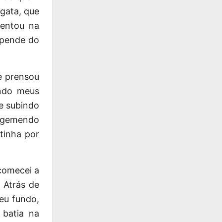
gata, que
uentou na
epende do
e prensou
ndo meus
 e subindo
, gemendo
tinha por
comecei a
 Atrás de
eu fundo,
batia na