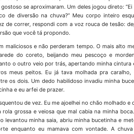
gostoso se aproximaram. Um deles jogou direto: “Ei 
co de diversão na chuva?” Meu corpo inteiro esq
ez de correr, respondi com a voz rouca de tesão: d
ersão que você tá propondo.
ram maliciosos e não perderam tempo. O mais alto m
parede do coreto, beijando meu pescoço e morde
anto o outro veio por trás, apertando minha cintura
os meus peitos. Eu já tava molhada pra caralho
tre os dois. Um dedo habilidoso invadiu minha buce
cinha e eu arfei de prazer.
esquentou de vez. Eu me ajoelhei no chão molhado e 
 rola grossa e veiosa que mal cabia na minha boca.
o levantou minha saia, abriu minha bucetinha e met
orte enquanto eu mamava com vontade. A chuva 