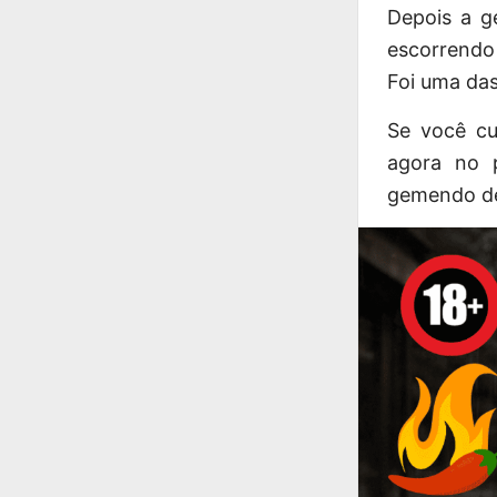
Depois a g
escorrendo
Foi uma das
Se você c
agora no p
gemendo de