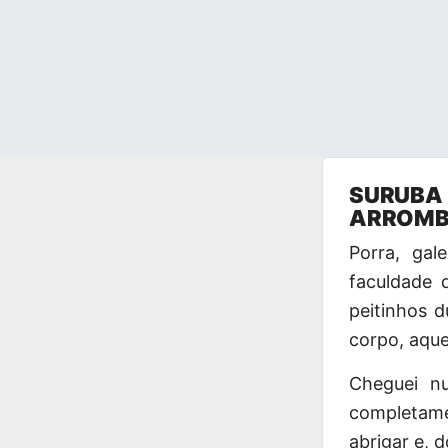
Pular
SURUBA 
para
ARROMB
o
conteúdo
Porra, gal
faculdade 
peitinhos d
corpo, aque
Cheguei n
completame
abrigar e, 