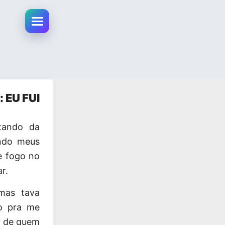
Abrir menu da conta
 EU FUI
ltando da
ando meus
e fogo no
r.
mas tava
to pra me
ar de quem